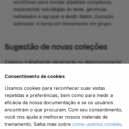
workflows para montar pipelines complexos,
implementar estratégias de teste, gerenciar
metadados e agrupar e dividir dados.
Duração
estimada: 4 horas em treinamento em grupo.
Sugestão de novas coleções
Estamos trabalhando ativamente no desenvolvimento
de Side Quests e Coleções adicionais. Sinta-se à
vontade para sugerir tópicos que você acha que
Consentimento de cookies
fariam sentido cobrir em uma Coleção postando na
Usamos cookies para reconhecer suas visitas
seção de Treinamento
do fórum da comunidade.
repetidas e preferências, bem como para medir a
eficácia da nossa documentação e se os usuários
encontram o que procuram. Com seu consentimento,
Próximo
você nos ajuda a melhorar nossos materiais de
Kit de Ferramentas do Arquiteto I
treinamento. Saiba mais sobre
como usamos cookies
.