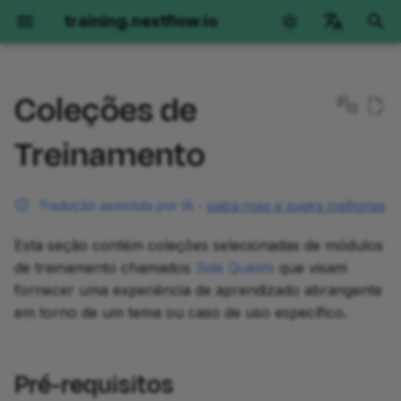
training.nextflow.io
I
English
n
Coleções de
Català
Nextflow Run
Hello Nextflow
Hello nf-core
Nextflow para Ciência
Missões Secundárias
Pré-requisitos
Obtendo ajuda
Genômica
RNAseq
Imagens
Desenvolvimento de
Opções de ambiente
i
deutsch
Treinamento
Plugins
c
español
Primeiros passos
Começando
Primeiros Passos
Genômica
Primeiros passos
Coleções disponíveis
Opções de ambiente
Primeiros Passos
Primeiros Passos
Orientação
GitHub Codespaces
Parte 1: Conceitos Básic
i
français
Tradução assistida por IA -
saiba mais e sugira melhorias
de Plugins
Parte 1: Operações básicas
Parte 1: Hello World
Parte 1: Executar um
RNAseq
Index
Sugestão de novas
Versões do Nextflow
Parte 1: Visão geral do
Parte 1: Visão geral do
Parte 1: Executar
Devcontainers Locais
a
हिन्दी
de execução
pipeline de demonstração
coleções
método
método
operações básicas
Esta seção contém coleções selecionadas de módulos
Parte 2: Criar um Projeto
Parte 2: Hello Channels
Imagens
Padrões Essenciais de
O pipeline Hello
Instalação manual
l
italiano
de treinamento chamados
Side Quests
que visam
de Plugin
Parte 2: Executar pipelines
Parte 2: Reescrever Hello
Scripting
Parte 2: Chamada de
Parte 2: Implementação 
Parte 2: Executar nf-
i
fornecer uma experiência de aprendizado abrangente
한국어
reais
para nf-core
variantes por amostra
amostra única
core/molkart
Parte 3: Hello Workflow
em torno de um tema ou caso de uso específico.
Parte 3: Funções
z
Processamento de Entrada
Polski
Personalizadas
Parte 3: Configuração de
Parte 3: Usar um módulo
de Arquivos
Parte 3: Chamada conjun
Parte 3: Implementação 
Parte 3: Organizando
Parte 4: Hello Modules
a
português
execução
nf-core
em uma coorte
múltiplas amostras com
entradas
Pré-requisitos
n
dados paired-end
Parte 4: Testes
Metadados e Meta Maps
Parte 5: Hello Containers
Türkçe