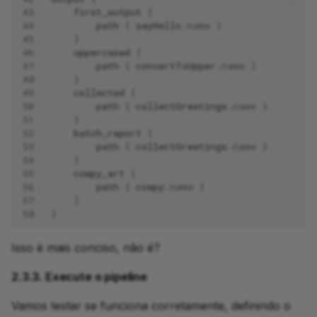
43
first_output
{
44
path
{
sayHello
.
name
}
45
}
46
uppercased
{
47
path
{
convertToUpper
.
name
}
48
}
49
collected
{
50
path
{
collectGreetings
.
name
}
51
}
52
batch_report
{
53
path
{
collectGreetings
.
name
}
54
}
55
cowpy_art
{
56
path
{
cowpy
.
name
}
57
}
58
}
Isso é mais conciso, não é?
2.3.3. Execute o pipeline
Vamos testar se funciona corretamente, definindo o