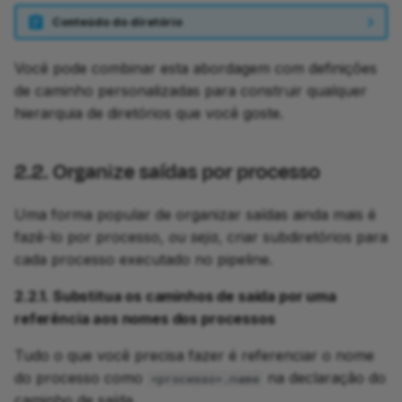
Conteúdo do diretório
Você pode combinar esta abordagem com definições
de caminho personalizadas para construir qualquer
hierarquia de diretórios que você goste.
2.2. Organize saídas por processo
Uma forma popular de organizar saídas ainda mais é
fazê-lo por processo,
ou seja
, criar subdiretórios para
cada processo executado no pipeline.
2.2.1. Substitua os caminhos de saída por uma
referência aos nomes dos processos
Tudo o que você precisa fazer é referenciar o nome
do processo como
na declaração do
<processo>.name
caminho de saída.