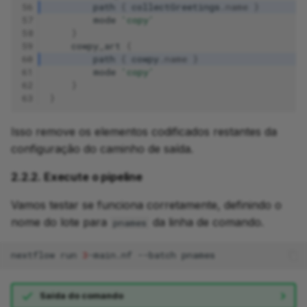
56
path
{
collectGreetings
.
name
}
57
mode
'copy'
58
}
59
cowpy_art
{
60
path
{
cowpy
.
name
}
61
mode
'copy'
62
}
63
}
Isso remove os elementos codificados restantes da
configuração do caminho de saída.
2.2.2. Execute o pipeline
Vamos testar se funciona corretamente, definindo o
nome do lote para
da linha de comando.
pnames
nextflow
run
3
-main.nf
--batch
Saída do comando