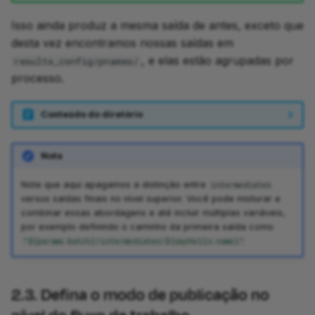
Isso ainda produz a mesma saída de antes, exceto que
desta vez encontramos nossas saídas em
, e elas estão agrupadas por
results_config/pnames/
processo.
Conteúdo do diretório
Nota
Note que aqui apagamos a distinção entre
intermediates
versus saídas finais no nível superior. Você pode misturar e
combinar essas abordagens e até incluir múltiplas variáveis,
por exemplo definindo o caminho da primeira saída como
"${params.batch}/intermediates/${sayHello.name}"
2.3. Defina o modo de publicação no