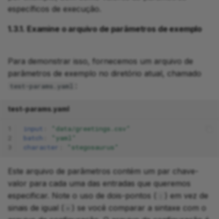
específicos de execução.
1.3.1. Examine o arquivo de parâmetros de exemplo
Para demonstrar isso, fornecemos um arquivo de
parâmetros de exemplo no diretório atual, chamado
:
test-params.yaml
test-params.yaml
1
input
:
"data/greetings.csv"
2
batch
:
"yaml"
3
character
:
"stegosaurus"
Este arquivo de parâmetros contém um par chave-
valor para cada uma das entradas que queremos
especificar. Note o uso de dois-pontos (
) em vez de
:
sinais de igual (
) se você comparar a sintaxe com o
=