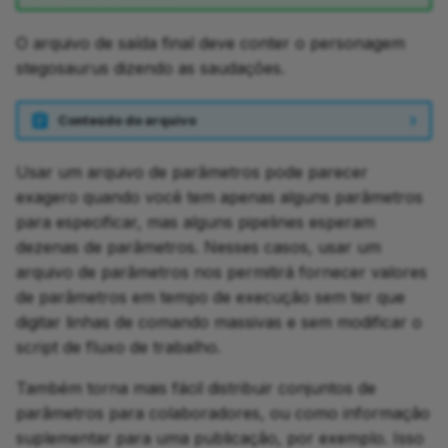
O arquivo de saída final deve conter o personagem
stegosaurus dizendo as saudações.
Conteúdo do arquivo
Usar um arquivo de parâmetros pode parecer
exagero quando você tem apenas alguns parâmetros
para especificar, mas alguns pipelines esperam
dezenas de parâmetros. Nesses casos, usar um
arquivo de parâmetros nos permitirá fornecer valores
de parâmetros em tempo de execução sem ter que
digitar linhas de comando massivas e sem modificar o
script de fluxo de trabalho.
Também torna mais fácil distribuir conjuntos de
parâmetros para colaboradores, ou como informação
suplementar para uma publicação, por exemplo. Isso