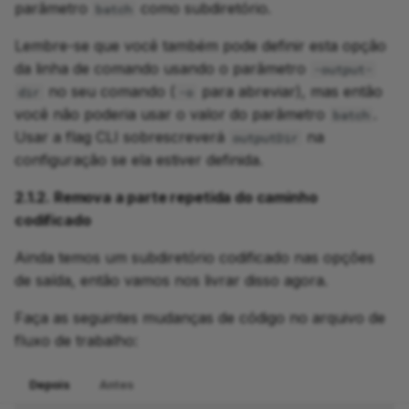
parâmetro
como subdiretório.
batch
Lembre-se que você também pode definir esta opção
da linha de comando usando o parâmetro
-output-
no seu comando (
para abreviar), mas então
dir
-o
você não poderia usar o valor do parâmetro
.
batch
Usar a flag CLI sobrescreverá
na
outputDir
configuração se ela estiver definida.
2.1.2. Remova a parte repetida do caminho
codificado
Ainda temos um subdiretório codificado nas opções
de saída, então vamos nos livrar disso agora.
Faça as seguintes mudanças de código no arquivo de
fluxo de trabalho:
Depois
Antes