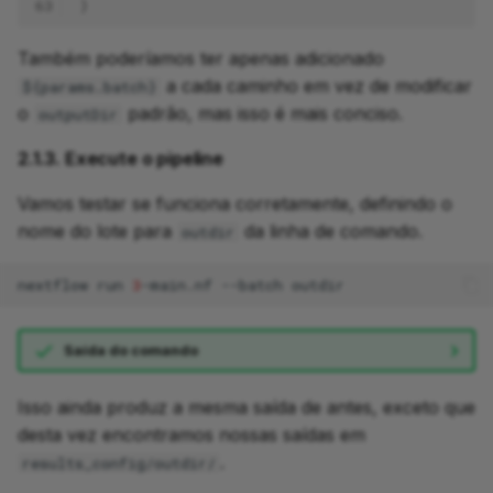
63
}
Também poderíamos ter apenas adicionado
a cada caminho em vez de modificar
${params.batch}
o
padrão, mas isso é mais conciso.
outputDir
2.1.3. Execute o pipeline
Vamos testar se funciona corretamente, definindo o
nome do lote para
da linha de comando.
outdir
nextflow
run
3
-main.nf
--batch
Saída do comando
Isso ainda produz a mesma saída de antes, exceto que
desta vez encontramos nossas saídas em
.
results_config/outdir/