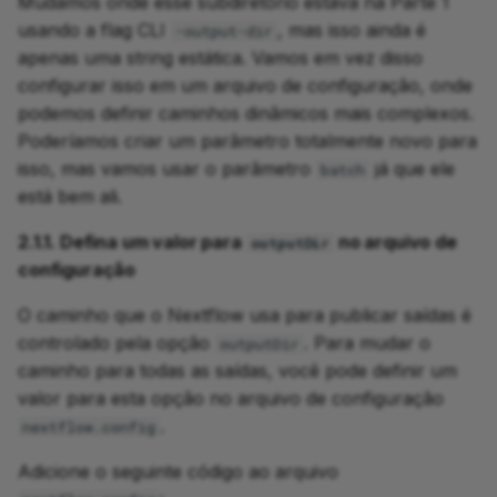
Mudamos onde esse subdiretório estava na Parte 1
usando a flag CLI
, mas isso ainda é
-output-dir
apenas uma string estática. Vamos em vez disso
configurar isso em um arquivo de configuração, onde
podemos definir caminhos dinâmicos mais complexos.
Poderíamos criar um parâmetro totalmente novo para
isso, mas vamos usar o parâmetro
já que ele
batch
está bem ali.
2.1.1. Defina um valor para
no arquivo de
outputDir
configuração
O caminho que o Nextflow usa para publicar saídas é
controlado pela opção
. Para mudar o
outputDir
caminho para todas as saídas, você pode definir um
valor para esta opção no arquivo de configuração
.
nextflow.config
Adicione o seguinte código ao arquivo