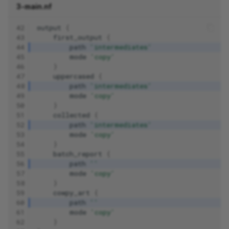
3-main.nf
42
output
{
43
first_output
{
44
path
'intermediates'
45
mode
'copy'
46
}
47
uppercased
{
48
path
'intermediates'
49
mode
'copy'
50
}
51
collected
{
52
path
'intermediates'
53
mode
'copy'
54
}
55
batch_report
{
56
path
''
57
mode
'copy'
58
}
59
cowpy_art
{
60
path
''
61
mode
'copy'
62
}