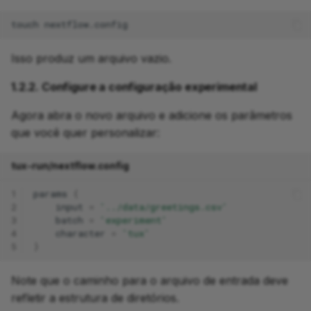
resolvida
touch
6.3.1. Resolva a
configuração padrão
Isso produz um arquivo vazio.
1.2.2. Configure a configuração experimental
6.3.2. Resolva a
configuração com
Agora abra o novo arquivo e adicione os parâmetros
configurações
que você quer personalizar:
específicas ativadas
tux-run/nextflow.config
Conclusão
1
params
{
O que vem a seguir?
2
input
=
'../data/greetings.csv'
3
batch
=
'experiment'
4
character
=
'tux'
7. Execute pipelines de
5
}
repositórios remotos
Note que o caminho para o arquivo de entrada deve
7.1. Execute um pipeline
refletir a estrutura de diretórios.
do GitHub