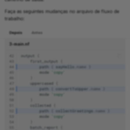
Faça as seguintes mudanças no arquivo de fluxo de
trabalho:
Depois
Antes
3-main.nf
42
output
{
43
first_output
{
44
path
{
sayHello
.
name
}
45
mode
'copy'
46
}
47
uppercased
{
48
path
{
convertToUpper
.
name
}
49
mode
'copy'
50
}
51
collected
{
52
path
{
collectGreetings
.
name
}
53
mode
'copy'
54
}
55
batch_report
{