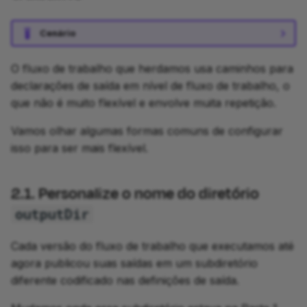
Cenário
O fluxo de trabalho que herdamos usa caminhos para
declarações de saída em nível de fluxo de trabalho, o
que não é muito flexível e envolve muita repetição.
Vamos olhar algumas formas comuns de configurar
isso para ser mais flexível.
2.1. Personalize o nome do diretório
outputDir
Cada versão do fluxo de trabalho que executamos até
agora publicou suas saídas em um subdiretório
diferente codificado nas definições de saída.