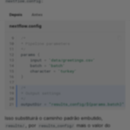
:
nextflow.config
Depois
Antes
nextflow.config
 9
/*
10
* Pipeline parameters
11
*/
12
params
{
13
input
=
'data/greetings.csv'
14
batch
=
'batch'
15
character
=
'turkey'
16
}
17
18
/*
19
* Output settings
20
*/
21
outputDir
=
"results_config/${params.batch}"
Isso substituirá o caminho padrão embutido,
, por
mais o valor do
results/
results_config/