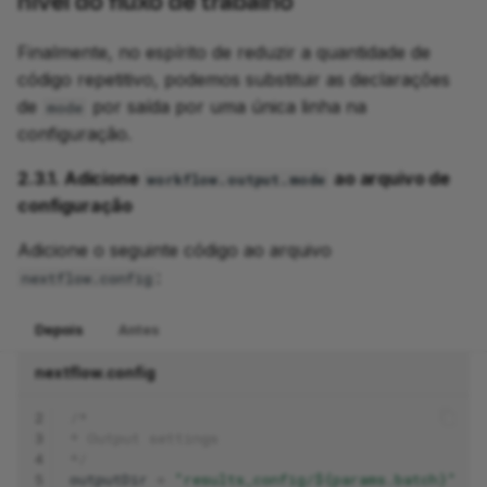
nível do fluxo de trabalho
Finalmente, no espírito de reduzir a quantidade de
código repetitivo, podemos substituir as declarações
de
por saída por uma única linha na
mode
configuração.
2.3.1. Adicione
ao arquivo de
workflow.output.mode
configuração
Adicione o seguinte código ao arquivo
:
nextflow.config
Depois
Antes
nextflow.config
2
/*
3
* Output settings
4
*/
5
outputDir
=
"results_config/${params.batch}"