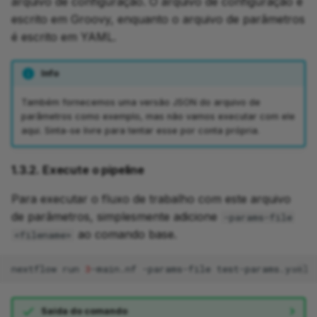
arquivo de configuração. O arquivo de configuração é
escrito em Groovy, enquanto o arquivo de parâmetros
é escrito em YAML.
Info
Também fornecemos uma versão JSON do arquivo de
parâmetros como exemplo, mas não vamos executar com ele
aqui. Sinta-se livre para tentar esse por conta própria.
1.3.2. Execute o pipeline
Para executar o fluxo de trabalho com este arquivo
de parâmetros, simplesmente adicione
-params-file
ao comando base.
<filename>
nextflow
run
3
-main.nf
-params-file
Saída do comando