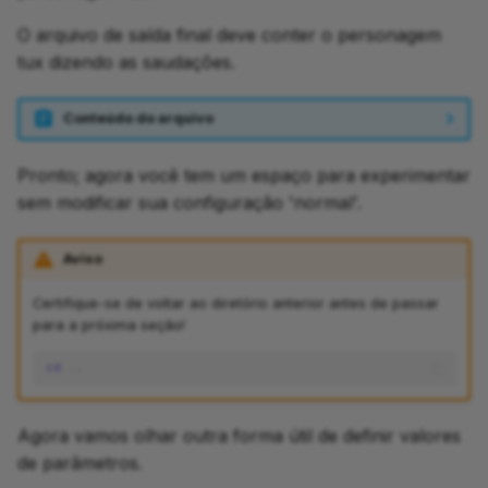
O arquivo de saída final deve conter o personagem
tux dizendo as saudações.
Conteúdo do arquivo
Pronto; agora você tem um espaço para experimentar
sem modificar sua configuração 'normal'.
Aviso
Certifique-se de voltar ao diretório anterior antes de passar
para a próxima seção!
cd
Agora vamos olhar outra forma útil de definir valores
de parâmetros.