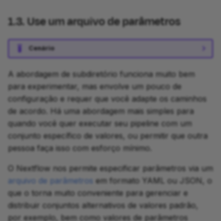
1.3. Use um arquivo de parâmetros
Cenário
A abordagem de subdiretório funciona muito bem
para experimentar, mas envolve um pouco de
configuração e requer que você adapte os caminhos
de acordo. Há uma abordagem mais simples para
quando você quer executar seu pipeline com um
conjunto específico de valores, ou permitir que outra
pessoa faça isso com esforço mínimo.
O Nextflow nos permite especificar parâmetros via um
arquivo de parâmetros
em formato YAML ou JSON, o
que o torna muito conveniente para gerenciar e
distribuir conjuntos alternativos de valores padrão,
por exemplo, bem como valores de parâmetros