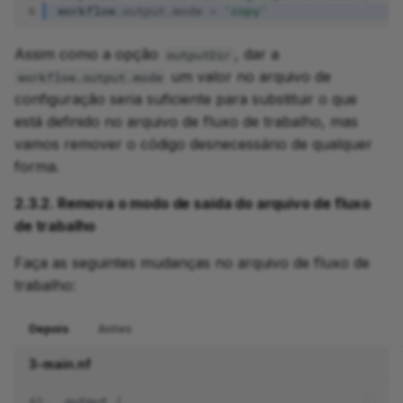
6
workflow
.
output
.
mode
=
'copy'
Assim como a opção
, dar a
outputDir
um valor no arquivo de
workflow.output.mode
configuração seria suficiente para substituir o que
está definido no arquivo de fluxo de trabalho, mas
vamos remover o código desnecessário de qualquer
forma.
2.3.2. Remova o modo de saída do arquivo de fluxo
de trabalho
Faça as seguintes mudanças no arquivo de fluxo de
trabalho:
Depois
Antes
3-main.nf
42
output
{