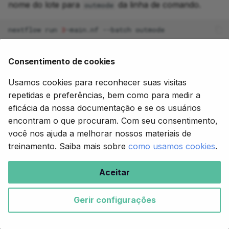
nome do lote para
da linha de comando.
outmode
nextflow
run
3
-main.nf
--batch
Saída do comando
Consentimento de cookies
Usamos cookies para reconhecer suas visitas
Isso ainda produz a mesma saída de antes, exceto que
repetidas e preferências, bem como para medir a
desta vez encontramos nossas saídas em
eficácia da nossa documentação e se os usuários
. Elas ainda são todas cópias
results_config/outmode/
encontram o que procuram. Com seu consentimento,
apropriadas, não symlinks.
você nos ajuda a melhorar nossos materiais de
treinamento. Saiba mais sobre
como usamos cookies
.
Conteúdo do diretório
Aceitar
A principal razão pela qual você ainda pode querer
usar a forma por saída de definir o modo é se você
Gerir configurações
quer misturar e combinar dentro do mesmo fluxo de
trabalho,
ou seja
, ter algumas saídas sendo copiadas