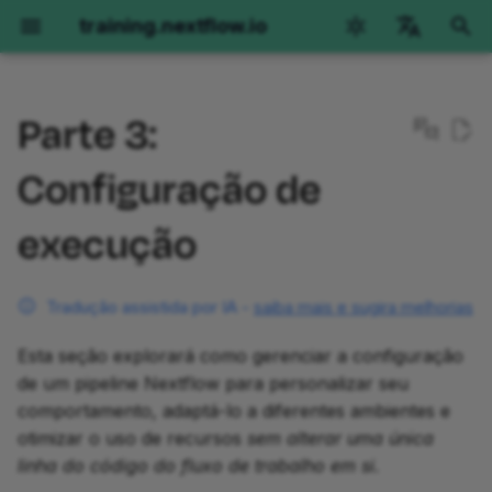
training.nextflow.io
I
English
n
Parte 3:
Català
1. Gerenciar parâmetros de
Hello Nextflow
Hello nf-core
Nextflow para Ciência
Missões Secundárias
Coleções de Treinamento
Obtendo ajuda
Genômica
RNAseq
Imagens
Desenvolvimento de
Opções de ambiente
i
deutsch
Configuração de
entrada do fluxo de
Plugins
c
español
trabalho
Começando
Primeiros Passos
Genômica
Primeiros passos
Kit de Ferramentas do
Opções de ambiente
Primeiros Passos
Primeiros Passos
Orientação
GitHub Codespaces
execução
Arquiteto I
Parte 1: Conceitos Básic
i
français
1.1. Configure valores no
de Plugins
Parte 1: Hello World
Parte 1: Executar um
RNAseq
Index
Versões do Nextflow
Parte 1: Visão geral do
Parte 1: Visão geral do
Parte 1: Executar
Devcontainers Locais
a
हिन्दी
nextflow.config
pipeline de demonstração
método
método
operações básicas
Tradução assistida por IA -
saiba mais e sugira melhorias
Parte 2: Criar um Projeto
Parte 2: Hello Channels
Imagens
Padrões Essenciais de
O pipeline Hello
Instalação manual
l
italiano
1.1.1. Crie um bloco
de Plugin
Parte 2: Reescrever Hello
Scripting
Parte 2: Chamada de
Parte 2: Implementação 
Parte 2: Executar nf-
i
Esta seção explorará como gerenciar a configuração
한국어
params no arquivo de
para nf-core
variantes por amostra
amostra única
core/molkart
Parte 3: Hello Workflow
de um pipeline Nextflow para personalizar seu
configuração
Parte 3: Funções
z
Processamento de Entrada
Polski
comportamento, adaptá-lo a diferentes ambientes e
Personalizadas
Parte 3: Usar um módulo
de Arquivos
Parte 3: Chamada conjun
Parte 3: Implementação 
Parte 3: Organizando
Parte 4: Hello Modules
a
português
otimizar o uso de recursos
sem alterar uma única
1.1.2. Remova o valor
nf-core
em uma coorte
múltiplas amostras com
entradas
linha do código do fluxo de trabalho em si
.
padrão para batch no
n
dados paired-end
Parte 4: Testes
Metadados e Meta Maps
Parte 5: Hello Containers
Türkçe