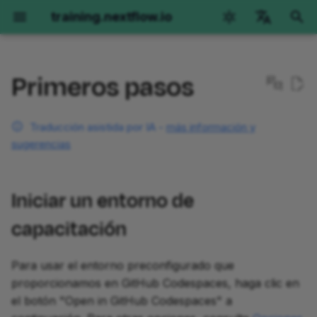
training.nextflow.io
I
English
n
Primeros pasos
Català
Nextflow Run
Hello Nextflow
Hello nf-core
Nextflow para Ciencia
Iniciar un entorno de
Desarrollo de Plugins
Colecciones de
Obtener ayuda
Genómica
RNAseq
Imaging
Opciones de entorno
i
deutsch
capacitación
Entrenamiento
c
Traducción asistida por IA -
más información y
español
Primeros pasos
Comenzando
Primeros pasos
Genómica
Parte 1: Conceptos Básicos
Opciones de entorno
Primeros pasos
Primeros pasos
Orientación
GitHub Codespaces
sugerencias
de Plugins
The Architect's Toolkit I
Conceptos básicos del
i
français
entorno
Parte 1: Ejecutar
Parte 1: Hello World
Parte 1: Ejecutar un
RNAseq
Versiones de Nextflow
Parte 1: Descripción del
Parte 1: Descripción
Parte 1: Ejecutar
Devcontainers locales
a
हिन्दी
operaciones básicas
pipeline de demostración
Parte 2: Crear un Proyecto
método
general del método
operaciones básicas
Iniciar un entorno de
de Plugin
Requisitos de versión
Parte 2: Hello Channels
Imaging
El pipeline Hello
Instalación manual
l
italiano
Parte 2: Ejecutar pipelines
Parte 2: Reescribir Hello
Parte 2: Llamado de
Parte 2: Implementación
Parte 2: Ejecutar nf-
capacitación
i
한국어
reales
para nf-core
Lista de verificación de
Parte 3: Funciones
variantes por muestra
muestra única
core/molkart
Parte 3: Hello Workflow
preparación
Personalizadas
z
Polski
Para usar el entorno preconfigurado que
Parte 3: Configuración de
Parte 3: Usar un módulo
Parte 3: Llamado de
Parte 3: Implementación
Parte 3: Organización de
Parte 4: Hello Modules
a
português
proporcionamos en GitHub Codespaces, haga clic en
ejecución
nf-core
Parte 4: Pruebas
variantes conjunto en u
con múltiples muestras 
entradas
el botón "Open in GitHub Codespaces" a
n
cohorte
extremos pareados
Parte 5: Hello Containers
Türkçe