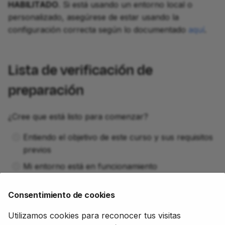
HABILITADO
. Si está usando un entorno local o
personalizado, asegúrese de estar usando la
configuración correcta según lo documentado
aquí
.
Lista de verificación de
preparación
¿Cree que está listo para comenzar?
Entiendo el objetivo de este curso y sus requisitos
previos
Mi entorno está en funcionamiento
Si puede marcar todas las casillas, está listo para
Consentimiento de cookies
continuar.
Utilizamos cookies para reconocer tus visitas
Para comenzar, seleccione una misión secundaria