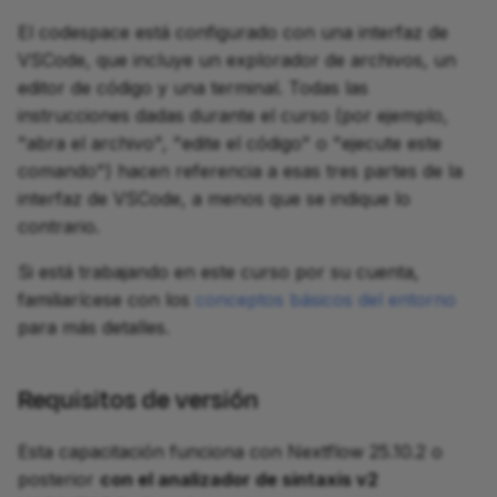
El codespace está configurado con una interfaz de
VSCode, que incluye un explorador de archivos, un
editor de código y una terminal. Todas las
instrucciones dadas durante el curso (por ejemplo,
"abra el archivo", "edite el código" o "ejecute este
comando") hacen referencia a esas tres partes de la
interfaz de VSCode, a menos que se indique lo
contrario.
Si está trabajando en este curso por su cuenta,
familiarícese con los
conceptos básicos del entorno
para más detalles.
Requisitos de versión
Esta capacitación funciona con Nextflow 25.10.2 o
posterior
con el analizador de sintaxis v2