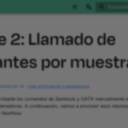
Inicializa
English
e 2: Llamado de
Català
deutsch
español
antes por muestr
français
हिन्दी
italiano
istida por IA -
más información y sugerencias
한국어
 probaste los comandos de Samtools y GATK manualmente 
Polski
ntenedores. A continuación, vamos a envolver esos mism
 Nextflow.
português
Türkçe