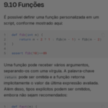
9.10
Funções
É possível definir uma função personalizada em um
script, conforme mostrado aqui:
1
def
fib
(
int
n
)
{
2
return
n
<
2
?
1
:
fib
(
n
-
1
)
+
fib
(
n
-
2
)
3
}
4
5
assert
fib
(
10
)==
89
Uma função pode receber vários argumentos,
separando-os com uma vírgula. A palavra-chave
pode ser omitida e a função retorna
return
implicitamente o valor da última expressão avaliada.
Além disso, tipos explícitos podem ser omitidos,
embora não sejam recomendados:
1
def
fact
(
n
)
{