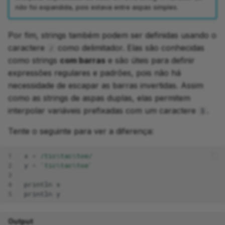
não
foi expandida, pois estava entre aspas simples.
Por fim, strings também podem ser definidas usando o
caractere
como delimitador. Elas são conhecidas
/
como strings
com barras
e são úteis para definir
expressões regulares e padrões, pois não há
necessidade de escapar as barras invertidas. Assim
como as strings de aspas duplas, elas permitem
interpolar variáveis prefixadas com um caractere
.
$
Tente o seguinte para ver a diferença:
1
x
=
/tic\tac\toe/
2
y
=
'tic\tac\toe'
3
4
println
x
5
println
y
Output