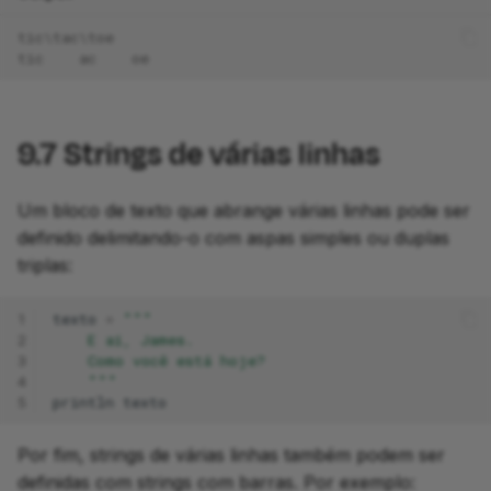
tic\tac\toe
tic    ac    oe
9.7
Strings de várias linhas
Um bloco de texto que abrange várias linhas pode ser
definido delimitando-o com aspas simples ou duplas
triplas:
1
texto
=
"""
2
    E aí, James.
3
    Como você está hoje?
4
    """
5
println
texto
Por fim, strings de várias linhas também podem ser
definidas com strings com barras. Por exemplo: