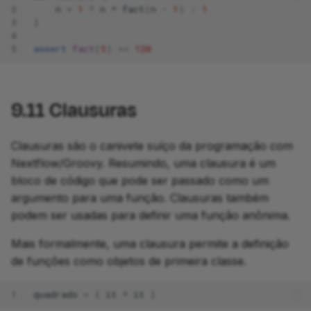
2
n
>
1
?
n
*
fact
(
n
-
1
)
:
1
3
}
4
5
assert
fact
(
5
)
==
120
9.11
Clausuras
Clausuras são o canivete suíço da programação com
Nextflow/Groovy. Resumindo, uma clausura é um
bloco de código que pode ser passado como um
argumento para uma função. Clausuras também
podem ser usadas para definir uma função anônima.
Mais formalmente, uma clausura permite a definição
de funções como objetos de primeira classe.
1
quadrado
=
{
it
*
it
}