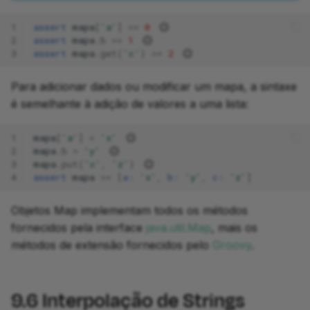
1
assert
mapa
[
'a'
]
==
0
2
assert
mapa
.
b
==
1
3
assert
mapa
.
get
(
'c'
)
==
2
Para adicionar dados ou modificar um mapa, a sintaxe
é semelhante à adição de valores a uma lista:
1
mapa
[
'a'
]
=
'x'
2
mapa
.
b
=
'y'
3
mapa
.
put
(
'c'
,
'z'
)
4
assert
mapa
==
[
a:
'x'
,
b:
'y'
,
c:
'z'
]
Objetos Map implementam todos os métodos
fornecidos pela interface
java.util.Map
, mais os
métodos de extensão fornecidos pelo
Groovy
.
9.6
Interpolação de Strings