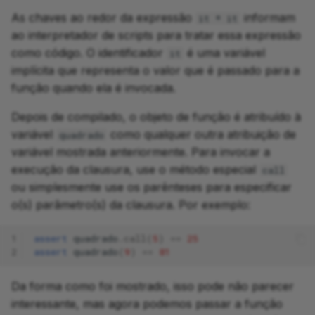
As chaves ao redor da expressão
informam
it * it
ao interpretador de scripts para tratar essa expressão
como código. O identificador
é uma variável
it
implícita que representa o valor que é passado para a
função quando ela é invocada.
Depois de compilado, o objeto de função é atribuído à
variável
como qualquer outra atribuição de
quadrado
variável mostrada anteriormente. Para invocar a
execução da clausura, use o método especial
call
ou simplesmente use os parênteses para especificar
o(s) parâmetro(s) da clausura. Por exemplo:
1
assert
quadrado
.
call
(
5
)
==
25
2
assert
quadrado
(
9
)
==
81
Da forma como foi mostrado, isso pode não parecer
interessante, mas agora podemos passar a função