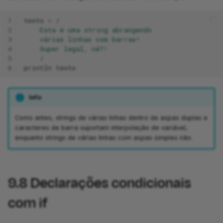
1
texto
=
/
2
    Esta é uma string abrangendo
3
    várias linhas com barras!
4
    Super legal, né?!
5
    /
6
println
texto
Info
Como antes, strings de várias linhas dentro de aspas duplas e
caracteres de barra suportam interpolação de variável,
enquanto strings de várias linhas com aspas simples não.
9.8
Declarações condicionais
com if