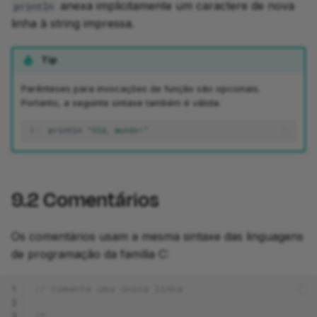
anexa implicitamente um caractere de nova
println
linha à string impressa.
Tip
development
Parênteses para invocações de função são opcionais.
Portanto, a seguinte sintaxe também é válida:
1
println
"Olá, mundo!"
9.2
Comentários
Os comentários usam a mesma sintaxe das linguagens
de programação da família C:
1
// comente uma única linha
2
3
/*