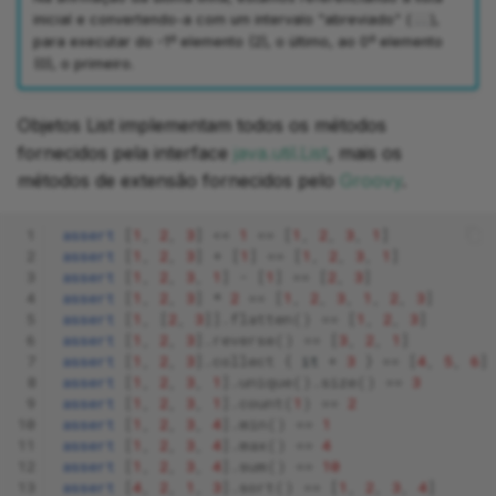
inicial e convertendo-a com um intervalo "abreviado" (
),
..
para executar do -1º elemento (2), o último, ao 0º elemento
(0), o primeiro.
Objetos List implementam todos os métodos
fornecidos pela interface
java.util.List
, mais os
métodos de extensão fornecidos pelo
Groovy
.
 1
assert
[
1
,
2
,
3
]
<<
1
==
[
1
,
2
,
3
,
1
]
 2
assert
[
1
,
2
,
3
]
+
[
1
]
==
[
1
,
2
,
3
,
1
]
 3
assert
[
1
,
2
,
3
,
1
]
-
[
1
]
==
[
2
,
3
]
 4
assert
[
1
,
2
,
3
]
*
2
==
[
1
,
2
,
3
,
1
,
2
,
3
]
 5
assert
[
1
,
[
2
,
3
]].
flatten
()
==
[
1
,
2
,
3
]
 6
assert
[
1
,
2
,
3
].
reverse
()
==
[
3
,
2
,
1
]
 7
assert
[
1
,
2
,
3
].
collect
{
it
+
3
}
==
[
4
,
5
,
6
]
 8
assert
[
1
,
2
,
3
,
1
].
unique
().
size
()
==
3
 9
assert
[
1
,
2
,
3
,
1
].
count
(
1
)
==
2
10
assert
[
1
,
2
,
3
,
4
].
min
()
==
1
11
assert
[
1
,
2
,
3
,
4
].
max
()
==
4
12
assert
[
1
,
2
,
3
,
4
].
sum
()
==
10
13
assert
[
4
,
2
,
1
,
3
].
sort
()
==
[
1
,
2
,
3
,
4
]