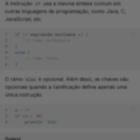
A instrução
usa a mesma sintaxe comum em
if
outras linguagens de programação, como Java, C,
JavaScript, etc.
1
if
(<
expressão
booleana
>)
{
2
// ramo verdadeiro
3
}
4
else
{
5
// ramo falso
6
}
O ramo
é opcional. Além disso, as chaves são
else
opcionais quando a ramificação define apenas uma
única instrução.
1
x
=
11
2
if
(
x
>
10
)
3
println
'Olá'
Output