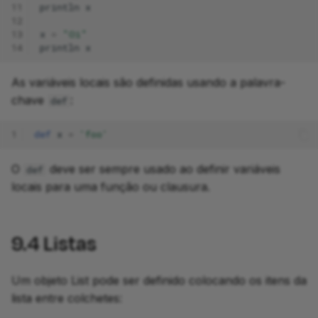
11
println
x
12
13
x
=
"Oi"
14
println
x
As variáveis locais são definidas usando a palavra-
chave
:
def
1
def
x
=
'foo'
O
deve ser sempre usado ao definir variáveis
def
locais para uma função ou clausura.
9.4
Listas
Um objeto List pode ser definido colocando os itens da
lista entre colchetes: