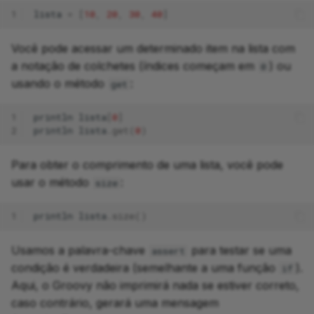
1
lista
=
[
10
,
20
,
30
,
40
]
Você pode acessar um determinado item na lista com
a notação de colchetes (índices começam em
) ou
0
usando o método
:
get
1
println
lista
[
0
]
2
println
lista
.
get
(
0
)
Para obter o comprimento de uma lista, você pode
usar o método
:
size
1
println
lista
.
size
()
Usamos a palavra-chave
para testar se uma
assert
condição é verdadeira (semelhante a uma função
).
if
Aqui, o Groovy não imprimirá nada se estiver correto,
caso contrário, gerará uma mensagem