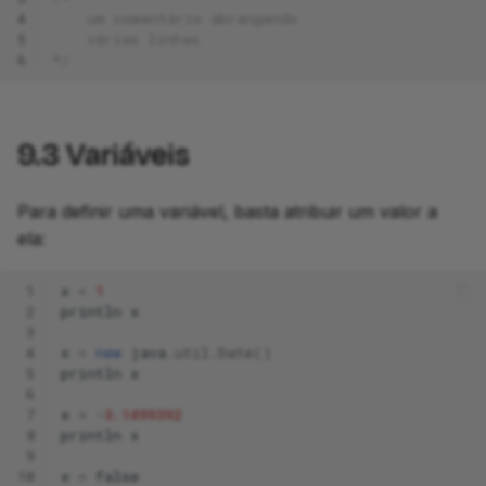
4
    um comentário abrangendo
5
    várias linhas
6
*/
9.3
Variáveis
Para definir uma variável, basta atribuir um valor a
ela:
 1
x
=
1
 2
println
x
 3
 4
x
=
new
java
.
util
.
Date
()
 5
println
x
 6
 7
x
=
-
3.1499392
 8
println
x
 9
10
x
=
false