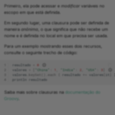
Primeiro, ela pode acessar e
modificar
variáveis no
escopo em que está definida.
Em segundo lugar, uma clausura pode ser definida de
maneira
anônima
, o que significa que não recebe um
nome e é definida no local em que precisa ser usada.
Para um exemplo mostrando esses dois recursos,
consulte o seguinte trecho de código:
1
resultado
=
0
2
valores
=
[
"China"
:
1
,
"India"
:
2
,
"USA"
:
3
]
3
valores
.
keySet
().
each
{
resultado
+=
valores
[
it
]
4
println
resultado
Saiba mais sobre clausuras na
documentação do
Groovy
.