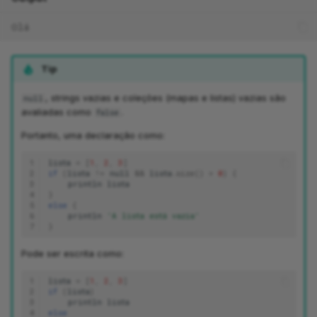
Olá
Tip
, strings vazias e coleções (mapas e listas) vazias são
null
avaliadas como
.
false
Portanto, uma declaração como:
1
lista
=
[
1
,
2
,
3
]
2
if
(
lista
!=
null
&&
lista
.
size
()
>
0
)
{
3
println
lista
4
}
5
else
{
6
println
'A lista está vazia'
7
}
Pode ser escrita como:
1
lista
=
[
1
,
2
,
3
]
2
if
(
lista
)
3
println
lista
4
else