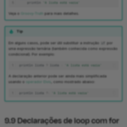
5
println
'A lista está vazia'
Veja o
Groovy-Truth
para mais detalhes.
Tip
Em alguns casos, pode ser útil substituir a instrução
por
if
uma expressão ternária (também conhecida como expressão
condicional). Por exemplo:
1
println
lista
?
lista
:
'A lista está vazia'
A declaração anterior pode ser ainda mais simplificada
usando o
operador Elvis
, como mostrado abaixo:
1
println
lista
?:
'A lista está vazia'
9.9
Declarações de loop com for