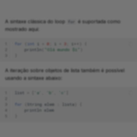
A sintaxe clássica do loop
é suportada como
for
mostrado aqui:
1
for
(
int
i
=
0
;
i
<
3
;
i
++)
{
2
println
(
"Olá mundo $i"
)
3
}
A iteração sobre objetos de lista também é possível
usando a sintaxe abaixo:
1
list
=
[
'a'
,
'b'
,
'c'
]
2
3
for
(
String
elem
:
lista
)
{
4
println
elem
5
}