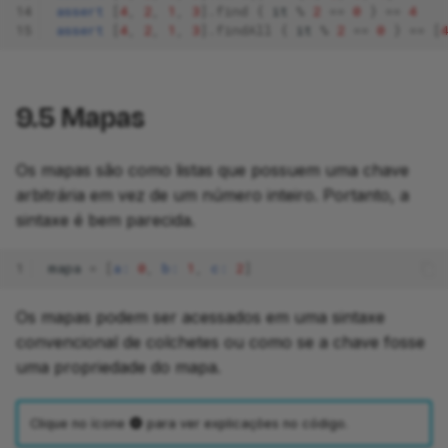
14
assert
[
4
,
2
,
1
,
3
].
find
{
it
%
2
==
0
}
==
4
15
assert
[
4
,
2
,
1
,
3
].
findAll
{
it
%
2
==
0
}
==
[
9.5
Mapas
Os mapas são como listas que possuem uma chave
arbitrária em vez de um número inteiro. Portanto, a
sintaxe é bem parecida.
1
mapa
=
[
a:
0
,
b:
1
,
c:
2
]
Os mapas podem ser acessados em uma sintaxe
convencional de colchetes ou como se a chave fosse
uma propriedade do mapa.
Clique no ícone
para ver explicações no código.