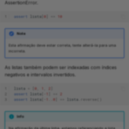
AssertionError.
1
assert
lista
[
0
]
==
10
Note
Esta afirmação deve estar correta, tente alterá-la para uma
incorreta.
As listas também podem ser indexadas com índices
negativos e intervalos invertidos.
1
lista
=
[
0
,
1
,
2
]
2
assert
lista
[-
1
]
==
2
3
assert
lista
[-
1
..
0
]
==
lista
.
reverse
()
Info
Na afirmação da última linha, estamos referenciando a lista