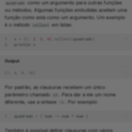
como um argumento para outras funções
quadrado
ou métodos. Algumas funções embutidas aceitam uma
função como esta como um argumento. Um exemplo
é o método
em listas:
collect
1
x
=
[
1
,
2
,
3
,
4
].
collect
(
quadrado
)
2
println
x
Output
[1, 4, 9, 16]
Por padrão, as clausuras recebem um único
parâmetro chamado
. Para dar a ele um nome
it
diferente, use a sintaxe
. Por exemplo:
->
1
quadrado
=
{
num
->
num
*
num
}
Também é possível definir clausuras com vários