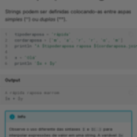
Strings podem ser definidas colocando-as entre aspas
simples
('') ou
duplas
("").
1
tipoderaposa
=
'rápida'
2
cordaraposa
=
[
'm'
,
'a'
,
'r'
,
'r'
,
'o'
,
'm'
]
3
println
"A $tipoderaposa raposa ${cordaraposa.joi
4
5
x
=
'Olá'
6
println
'$x + $y'
Output
A rápida raposa marrom
$
x
+
$y
Info
Observe o uso diferente das sintaxes
e
para
$
${..}
interpolar expressões de valor em uma string. A variável
$x