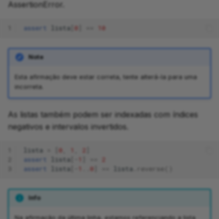
AssertionError.
1
assert
lista
[
0
]
==
10
Note
Esta afirmação deve estar correta, tente alterá-la para uma
incorreta.
As listas também podem ser indexadas com índices
negativos e intervalos invertidos.
1
lista
=
[
0
,
1
,
2
]
2
assert
lista
[-
1
]
==
2
3
assert
lista
[-
1
..
0
]
==
lista
.
reverse
()
Info
Na afirmação da última linha, estamos referenciando a lista