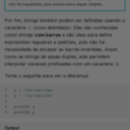
não
foi expandida, pois estava entre aspas simples.
Por fim, strings também podem ser definidas usando o
caractere
como delimitador. Elas são conhecidas
/
como strings
com barras
e são úteis para definir
expressões regulares e padrões, pois não há
necessidade de escapar as barras invertidas. Assim
como as strings de aspas duplas, elas permitem
interpolar variáveis prefixadas com um caractere
.
$
Tente o seguinte para ver a diferença:
1
x
=
/tic\tac\toe/
2
y
=
'tic\tac\toe'
3
4
println
x
5
println
y
Output