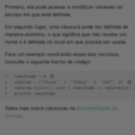
Primeiro, ela pode acessar e
modificar
variáveis no
escopo em que está definida.
Em segundo lugar, uma clausura pode ser definida de
maneira
anônima
, o que significa que não recebe um
nome e é definida no local em que precisa ser usada.
Para um exemplo mostrando esses dois recursos,
consulte o seguinte trecho de código:
1
resultado
=
0
2
valores
=
[
"China"
:
1
,
"India"
:
2
,
"USA"
:
3
]
3
valores
.
keySet
().
each
{
resultado
+=
valores
[
it
]
4
println
resultado
Saiba mais sobre clausuras na
documentação do
Groovy
.