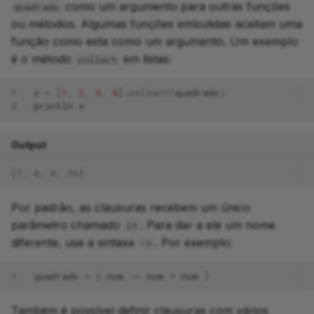
como um argumento para outras funções
quadrado
ou métodos. Algumas funções embutidas aceitam uma
função como esta como um argumento. Um exemplo
é o método
em listas:
collect
1
x
=
[
1
,
2
,
3
,
4
].
collect
(
quadrado
)
2
println
x
Output
[1, 4, 9, 16]
Por padrão, as clausuras recebem um único
parâmetro chamado
. Para dar a ele um nome
it
diferente, use a sintaxe
. Por exemplo:
->
1
quadrado
=
{
num
->
num
*
num
}
Também é possível definir clausuras com vários