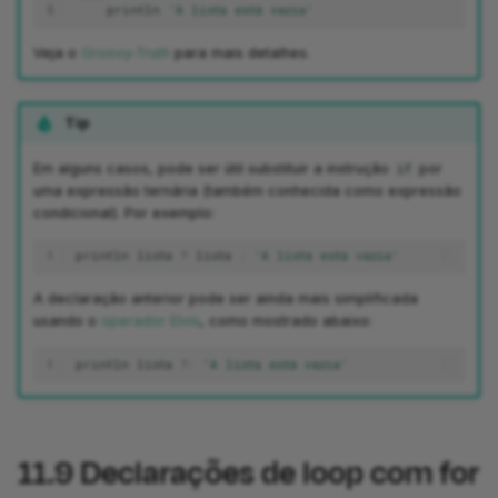
5
println
'A lista está vazia'
Veja o
Groovy-Truth
para mais detalhes.
Tip
Em alguns casos, pode ser útil substituir a instrução
por
if
uma expressão ternária (também conhecida como expressão
condicional). Por exemplo:
1
println
lista
?
lista
:
'A lista está vazia'
A declaração anterior pode ser ainda mais simplificada
usando o
operador Elvis
, como mostrado abaixo:
1
println
lista
?:
'A lista está vazia'
11.9
Declarações de loop com for