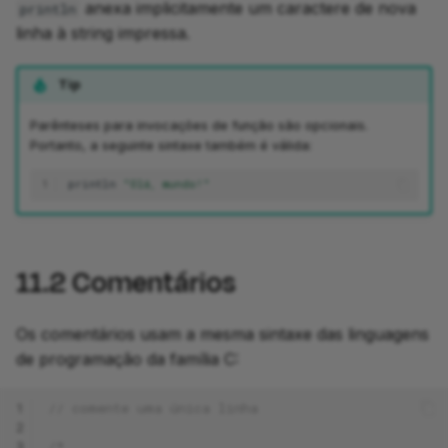
anexa implicitamente um caractere de nova
println
linha à string impressa.
Tip
development
Parênteses para invocações de função são opcionais.
Portanto, a seguinte sintaxe também é válida:
1
println
"Olá, mundo!"
11.2
Comentários
Os comentários usam a mesma sintaxe das linguagens
de programação da família C:
1
// comente uma única linha
2
3
/*