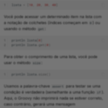
1
lista
=
[
10
,
20
,
30
,
40
]
Você pode acessar um determinado item na lista com
a notação de colchetes (índices começam em
) ou
0
usando o método
:
get
1
println
lista
[
0
]
2
println
lista
.
get
(
0
)
Para obter o comprimento de uma lista, você pode
usar o método
:
size
1
println
lista
.
size
()
Usamos a palavra-chave
para testar se uma
assert
condição é verdadeira (semelhante a uma função
).
if
Aqui, o Groovy não imprimirá nada se estiver correto,
caso contrário, gerará uma mensagem