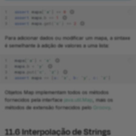
1
assert
mapa
[
'a'
]
==
0
2
assert
mapa
.
b
==
1
3
assert
mapa
.
get
(
'c'
)
==
2
Para adicionar dados ou modificar um mapa, a sintaxe
é semelhante à adição de valores a uma lista:
1
mapa
[
'a'
]
=
'x'
2
mapa
.
b
=
'y'
3
mapa
.
put
(
'c'
,
'z'
)
4
assert
mapa
==
[
a:
'x'
,
b:
'y'
,
c:
'z'
]
Objetos Map implementam todos os métodos
fornecidos pela interface
java.util.Map
, mais os
métodos de extensão fornecidos pelo
Groovy
.
11.6
Interpolação de Strings