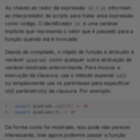
As chaves ao redor da expressão
informam
it * it
ao interpretador de scripts para tratar essa expressão
como código. O identificador
é uma variável
it
implícita que representa o valor que é passado para a
função quando ela é invocada.
Depois de compilado, o objeto de função é atribuído à
variável
como qualquer outra atribuição de
quadrado
variável mostrada anteriormente. Para invocar a
execução da clausura, use o método especial
call
ou simplesmente use os parênteses para especificar
o(s) parâmetro(s) da clausura. Por exemplo:
1
assert
quadrado
.
call
(
5
)
==
25
2
assert
quadrado
(
9
)
==
81
Da forma como foi mostrado, isso pode não parecer
interessante, mas agora podemos passar a função