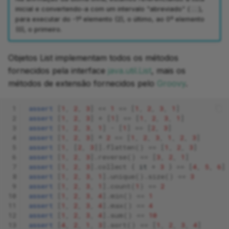
inicial e convertendo-a com um intervalo "abreviado" (
),
..
para executar do -1º elemento (2), o último, ao 0º elemento
(0), o primeiro.
Objetos List implementam todos os métodos
fornecidos pela interface
java.util.List
, mais os
métodos de extensão fornecidos pelo
Groovy
.
 1
assert
[
1
,
2
,
3
]
<<
1
==
[
1
,
2
,
3
,
1
]
 2
assert
[
1
,
2
,
3
]
+
[
1
]
==
[
1
,
2
,
3
,
1
]
 3
assert
[
1
,
2
,
3
,
1
]
-
[
1
]
==
[
2
,
3
]
 4
assert
[
1
,
2
,
3
]
*
2
==
[
1
,
2
,
3
,
1
,
2
,
3
]
 5
assert
[
1
,
[
2
,
3
]].
flatten
()
==
[
1
,
2
,
3
]
 6
assert
[
1
,
2
,
3
].
reverse
()
==
[
3
,
2
,
1
]
 7
assert
[
1
,
2
,
3
].
collect
{
it
+
3
}
==
[
4
,
5
,
6
]
 8
assert
[
1
,
2
,
3
,
1
].
unique
().
size
()
==
3
 9
assert
[
1
,
2
,
3
,
1
].
count
(
1
)
==
2
10
assert
[
1
,
2
,
3
,
4
].
min
()
==
1
11
assert
[
1
,
2
,
3
,
4
].
max
()
==
4
12
assert
[
1
,
2
,
3
,
4
].
sum
()
==
10
13
assert
[
4
,
2
,
1
,
3
].
sort
()
==
[
1
,
2
,
3
,
4
]