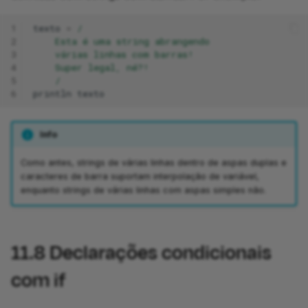
1
texto
=
/
2
    Esta é uma string abrangendo
3
    várias linhas com barras!
4
    Super legal, né?!
5
    /
6
println
texto
Info
Como antes, strings de várias linhas dentro de aspas duplas e
caracteres de barra suportam interpolação de variável,
enquanto strings de várias linhas com aspas simples não.
11.8
Declarações condicionais
com if