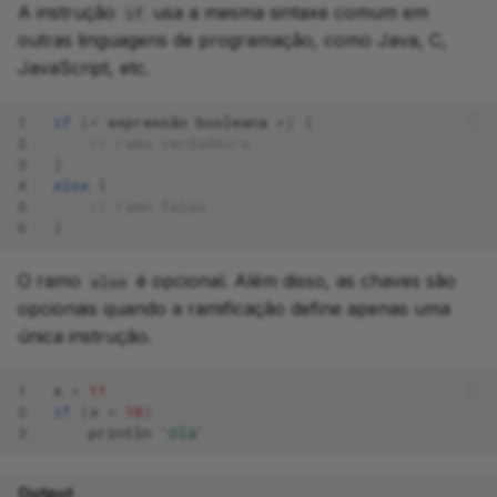
A instrução
usa a mesma sintaxe comum em
if
outras linguagens de programação, como Java, C,
JavaScript, etc.
1
if
(<
expressão
booleana
>)
{
2
// ramo verdadeiro
3
}
4
else
{
5
// ramo falso
6
}
O ramo
é opcional. Além disso, as chaves são
else
opcionais quando a ramificação define apenas uma
única instrução.
1
x
=
11
2
if
(
x
>
10
)
3
println
'Olá'
Output