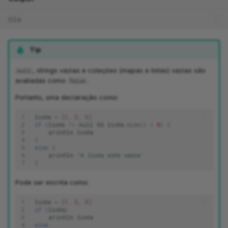
Olá
Tip
, strings vazias e coleções (mapas e listas) vazias são
null
avaliadas como
.
false
Portanto, uma declaração como:
1
lista
=
[
1
,
2
,
3
]
2
if
(
lista
!=
null
&&
lista
.
size
()
>
0
)
{
3
println
lista
4
}
5
else
{
6
println
'A lista está vazia'
7
}
Pode ser escrita como:
1
lista
=
[
1
,
2
,
3
]
2
if
(
lista
)
3
println
lista
4
else