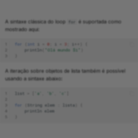
A sintaxe clássica do loop
é suportada como
for
mostrado aqui:
1
for
(
int
i
=
0
;
i
<
3
;
i
++)
{
2
println
(
"Olá mundo $i"
)
3
}
A iteração sobre objetos de lista também é possível
usando a sintaxe abaixo:
1
list
=
[
'a'
,
'b'
,
'c'
]
2
3
for
(
String
elem
:
lista
)
{
4
println
elem
5
}