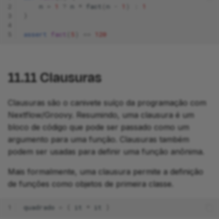
2
n
>
1
?
n
*
fact
(
n
-
1
)
:
1
3
}
4
5
assert
fact
(
5
)
==
120
11.11
Clausuras
Clausuras são o canivete suíço da programação com
Nextflow/Groovy. Resumindo, uma clausura é um
bloco de código que pode ser passado como um
argumento para uma função. Clausuras também
podem ser usadas para definir uma função anônima.
Mais formalmente, uma clausura permite a definição
de funções como objetos de primeira classe.
1
quadrado
=
{
it
*
it
}