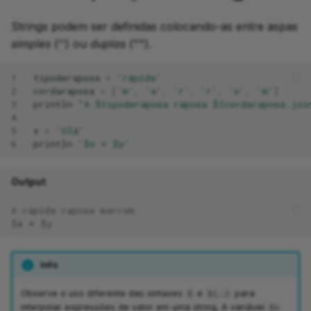
Strings podem ser definidas colocando-as entre aspas
simples
('') ou
duplas
("").
1
tipoderaposa
=
'rápida'
2
cordaraposa
=
[
'm'
,
'a'
,
'r'
,
'r'
,
'o'
,
'm'
]
3
println
"A $tipoderaposa raposa ${cordaraposa.joi
4
5
x
=
'Olá'
6
println
'$x + $y'
Output
A rápida raposa marrom
$
x
+
$y
Info
Observe o uso diferente das sintaxes
e
para
$
${..}
interpolar expressões de valor em uma string. A variável
$x