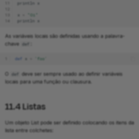
11
println
x
12
13
x
=
"Oi"
14
println
x
As variáveis locais são definidas usando a palavra-
chave
:
def
1
def
x
=
'foo'
O
deve ser sempre usado ao definir variáveis
def
locais para uma função ou clausura.
11.4
Listas
Um objeto List pode ser definido colocando os itens da
lista entre colchetes: