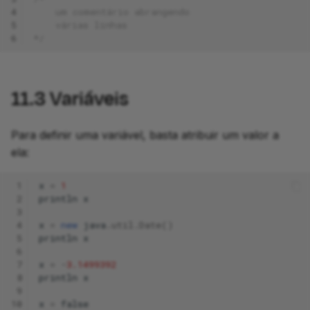
4
    um comentário abrangendo
5
    várias linhas
6
*/
11.3
Variáveis
Para definir uma variável, basta atribuir um valor a
ela:
 1
x
=
1
 2
println
x
 3
 4
x
=
new
java
.
util
.
Date
()
 5
println
x
 6
 7
x
=
-
3.1499392
 8
println
x
 9
10
x
=
false