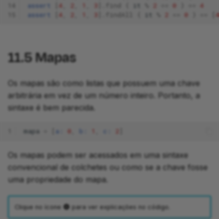
14
assert
[
4
,
2
,
1
,
3
].
find
{
it
%
2
==
0
}
==
4
15
assert
[
4
,
2
,
1
,
3
].
findAll
{
it
%
2
==
0
}
==
[
11.5
Mapas
Os mapas são como listas que possuem uma chave
arbitrária em vez de um número inteiro. Portanto, a
sintaxe é bem parecida.
1
mapa
=
[
a:
0
,
b:
1
,
c:
2
]
Os mapas podem ser acessados em uma sintaxe
convencional de colchetes ou como se a chave fosse
uma propriedade do mapa.
Clique no ícone
para ver explicações no código.