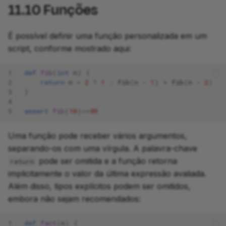
11.10
Funções
É possível definir uma função personalizada em um
script, conforme mostrado aqui:
1
def
fib
(
int
n
)
{
2
return
n
<
2
?
1
:
fib
(
n
-
1
)
+
fib
(
n
-
2
)
3
}
4
5
assert
fib
(
10
)==
89
Uma função pode receber vários argumentos,
separando-os com uma vírgula. A palavra-chave
pode ser omitida e a função retorna
return
implicitamente o valor da última expressão avaliada.
Além disso, tipos explícitos podem ser omitidos,
embora não sejam recomendados:
1
def
fact
(
n
)
{