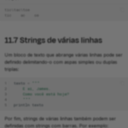
tic\tac\toe
tic    ac    oe
11.7
Strings de várias linhas
Um bloco de texto que abrange várias linhas pode ser
definido delimitando-o com aspas simples ou duplas
triplas:
1
texto
=
"""
2
    E aí, James.
3
    Como você está hoje?
4
    """
5
println
texto
Por fim, strings de várias linhas também podem ser
definidas com strings com barras. Por exemplo: