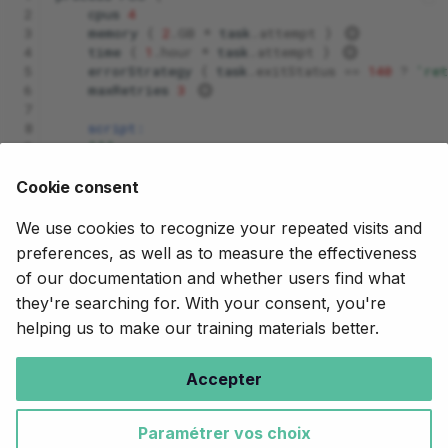
 2
cpus
4
 3
memory
{
2
.
GB
*
task
.
attempt
}
 4
time
{
1
.
hour
*
task
.
attempt
}
 5
errorStrategy
{
task
.
exitStatus
==
140
?
'ret
 6
maxRetries
3
 7
 8
script:
 9
"""
10
    your_command --cpus $task.cpus --mem $task.m
11
    """
Cookie consent
12
}
We use cookies to recognize your repeated visits and
preferences, as well as to measure the effectiveness
of our documentation and whether users find what
Suivant
they're searching for. With your consent, you're
Advanced Training
helping us to make our training materials better.
Copyright © 2020-2025,
Seqera
.
Accepter
Creative Commons BY-NC-ND 4.0
.
Made with
Material for MkDocs
Paramétrer vos choix