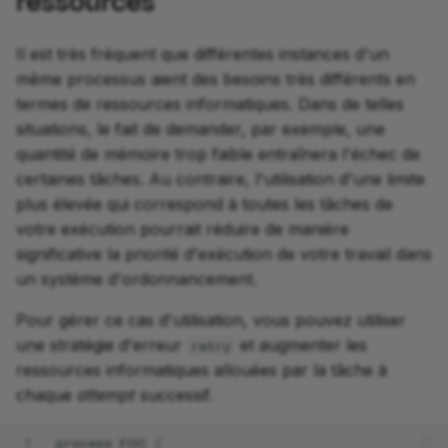
ressources
Il est très fréquent que différentes instances d'un
même processus aient des besoins très différents en
termes de ressources informatiques. Dans de telles
situations, le fait de demander, par exemple, une
quantité de mémoire trop faible entraînera l'échec de
certaines tâches. Au contraire, l'utilisation d'une limite
plus élevée qui correspond à toutes les tâches de
votre exécution pourrait réduire de manière
significative la priorité d'exécution de votre travail dans
un système d'ordonnancement.
Pour gérer ce cas d'utilisation, vous pouvez utiliser
une stratégie d'erreur
et augmenter les
retry
ressources informatiques allouées par la tâche à
chaque
attempt
successif.
 1
process
FOO
{