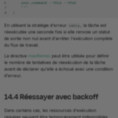
6
    your_command --this --that
7
    """
8
}
En utilisant la stratégie d'erreur
, la tâche est
retry
réexécutée une seconde fois si elle renvoie un statut
de sortie non nul avant d'arrêter l'exécution complète
du flux de travail.
La directive
maxRetries
peut être utilisée pour définir
le nombre de tentatives de réexécution de la tâche
avant de déclarer qu'elle a échoué avec une condition
d'erreur.
14.4
Réessayer avec backoff
Dans certains cas, les ressources d'exécution
requises peuvent être temporairement indisponibles