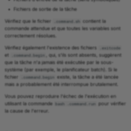
Fichiers de sortie de la tâche
Vérifiez que le fichier
contient la
.command.sh
commande attendue et que toutes les variables sont
correctement résolues.
Vérifiez également l'existence des fichiers
.exitcode
et
, qui, s'ils sont absents, suggèrent
.command.begin
que la tâche n'a jamais été exécutée par le sous-
système (par exemple, le planificateur batch). Si le
fichier
existe, la tâche a été lancée
.command.begin
mais a probablement été interrompue brutalement.
Vous pouvez reproduire l'échec de l'exécution en
utilisant la commande
pour vérifier
bash .command.run
la cause de l'erreur.