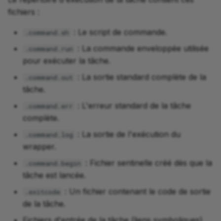
fichiers :
: Le script de commande.
.command.sh
: La commande enveloppée utilisée
.command.run
pour exécuter la tâche.
: La sortie standard complète de la
.command.out
tâche.
: L'erreur standard de la tâche
.command.err
complète.
: La sortie de l'exécution du
.command.log
wrapper.
: Fichier sentinelle créé dès que la
.command.begin
tâche est lancée.
: Un fichier contenant le code de sortie
.exitcode
de la tâche.
Fichiers d'entrée de la tâche (liens symboliques)