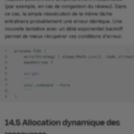
(par exemple, en cas de congestion du réseau). Dans
ce cas, la simple réexécution de la même tâche
entraînera probablement une erreur identique. Une
nouvelle tentative avec un délai exponentiel backoff
permet de mieux récupérer ces conditions d'erreur.
1
process
FOO
{
2
errorStrategy
{
sleep
(
Math
.
pow
(
2
,
task
.
attemp
3
maxRetries
5
4
5
script:
6
'''
7
    your_command --here
8
    '''
9
}
14.5
Allocation dynamique des