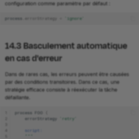
configuration comme paramètre par défaut :
process
.
errorStrategy
=
'ignore'
14.3
Basculement automatique
en cas d'erreur
Dans de rares cas, les erreurs peuvent être causées
par des conditions transitoires. Dans ce cas, une
stratégie efficace consiste à réexécuter la tâche
défaillante.
1
process
FOO
{
2
errorStrategy
'retry'
3
4
script:
5
"""