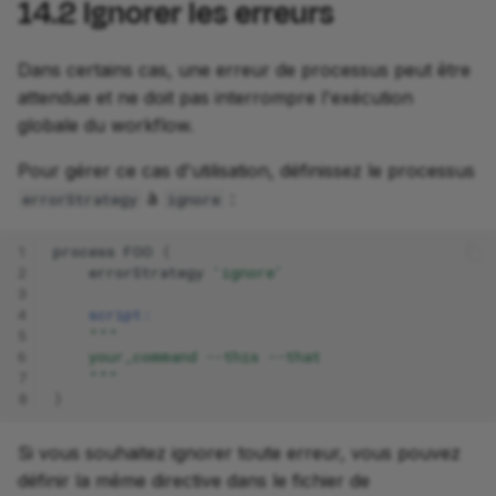
14.2
Ignorer les erreurs
Dans certains cas, une erreur de processus peut être
attendue et ne doit pas interrompre l'exécution
globale du workflow.
Pour gérer ce cas d'utilisation, définissez le processus
à
:
errorStrategy
ignore
1
process
FOO
{
2
errorStrategy
'ignore'
3
4
script:
5
"""
6
    your_command --this --that
7
    """
8
}
Si vous souhaitez ignorer toute erreur, vous pouvez
définir la même directive dans le fichier de