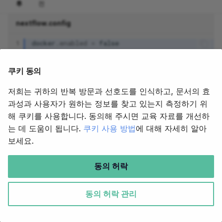
후
전
nextflow.config
1
docker
.
enabled
=
false
2
conda
.
enabled
=
true
쿠키 동의
이렇게 하면 Nextflow가 Conda 패키지가 지정된
process에 대해 Conda 환경을 생성하고 활용할 수 있습
저희는 귀하의 반복 방문과 선호도를 인식하고, 문서의 효
니다. 즉, 이제
process에 해당 패키지 중 하나를
cowpy
과성과 사용자가 원하는 정보를 찾고 있는지 측정하기 위
추가해야 합니다!
해 쿠키를 사용합니다. 동의해 주시면 교육 자료를 개선하
는 데 도움이 됩니다.
쿠키 사용 방법
에 대해 자세히 알아
보세요.
3.2. Process 정의에서 Conda 패키지 지
정
동의 허락
도구를 포함하는 Conda 패키지의 URI를 이미 검
cowpy
동의 허락 관리
색했습니다:
conda-forge::cowpy==1.1.5
이제
지시문을 사용하여
process 정의에
conda
cowpy